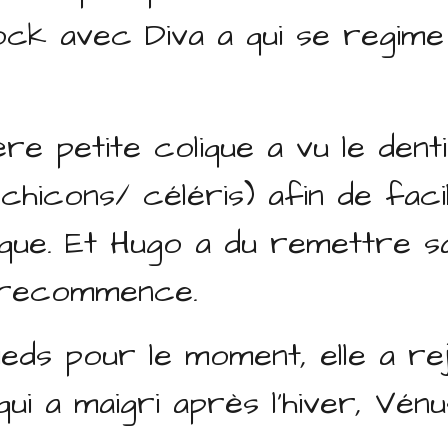
dock avec Diva a qui se regim
re petite colique a vu le dent
hicons/ céléris) afin de facil
lique. Et Hugo a du remettre 
a recommence.
ieds pour le moment, elle a rej
i a maigri après l'hiver, Vénu