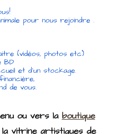
us!
imale pour nous rejoindre .
tre (vidéos, photos etc)
e BD
cueil et d’un stockage.
 financière,
nd de vous.
menu ou vers la
boutique
 la vitrine artistiques de