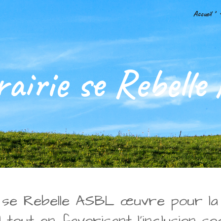
Accueil *
ip to main content
Skip to navigat
rairie se Rebelle
 se Rebelle ASBL œuvre pour la p
 tout en favorisant l’inclusion soc