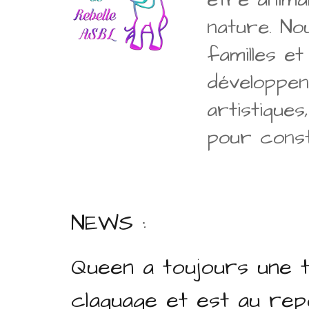
nature. No
familles e
développent
artistiques
pour const
NEWS :
Queen a toujours une te
claquage et est au rep