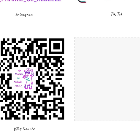
Tik Tok
Intsagram
Why Donate