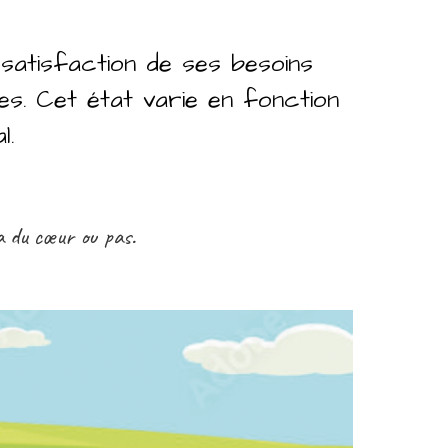
a satisfaction de ses besoins
es. Cet état varie en fonction
al.
 a
du
cœur ou pas
.