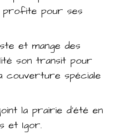
e profite pour ses
iste et mange des
ité son transit pour
sa couverture spéciale
oint la prairie d'été en
s et Igor.