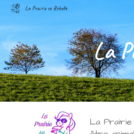
La Prairie se Rebelle
Sk
La P
La Prairie
être animal