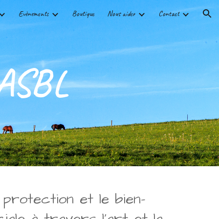
Evènements
Boutique
Nous aider
Contact
ion
 ASBL
rotection et le bien-
iale à travers l’art et la